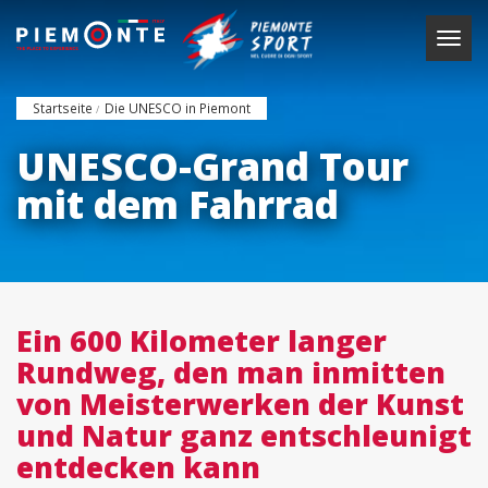
Direkt
zum
Navig
Inhalt
aktiv
Startseite
Die UNESCO in Piemont
UNESCO-Grand Tour
mit dem Fahrrad
Ein 600 Kilometer langer
Rundweg, den man inmitten
von Meisterwerken der Kunst
und Natur ganz entschleunigt
entdecken kann