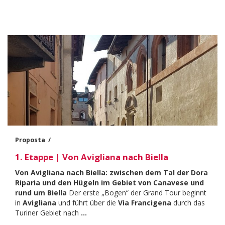
Proposta
1. Etappe | Von Avigliana nach Biella
Body
Von Avigliana nach Biella: zwischen dem Tal der Dora
Riparia und den Hügeln im Gebiet von Canavese und
rund um Biella
Der erste „Bogen“ der Grand Tour beginnt
in
Avigliana
und führt über die
Via Francigena
durch das
Turiner Gebiet nach
…