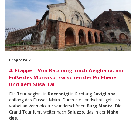
Proposta
4. Etappe | Von Racconigi nach Avigliana: am
Fuße des Monviso, zwischen der Po-Ebene
und dem Susa-Tal
Body
Die Tour beginnt in
Racconigi
in Richtung
Savigliano
,
entlang des Flusses Maira. Durch die Landschaft geht es
vorbei an Verzuolo zur wunderschönen
Burg Manta
. Die
Grand Tour führt weiter nach
Saluzzo
, das in der
Nähe
des…