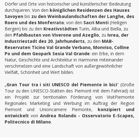
Dörfer und Orte von historischer und künstlerischer Bedeutung
durchqueren. Von den
königlichen Residenzen des Hauses
Savoyen
bis
zu den Weinbaulandschaften der Langhe, des
Roero und des Monferrato
; von den
Sacri Monti
(Heiligen
Bergen) bis zu den
Kreativstädten
Turin, Alba und Biella, zu
den
Pfahlbauten von Viverone und Azeglio
, zu
Ivrea, der
Industriestadt des 20. Jahrhunderts
, zu den
MAB-
Reservaten Ticino Val Grande Verbano, Monviso, Colline
Po und dem Geopark Sesia Val Grande
: ein Erbe, in dem
Natur, Geschichte und Architektur in Harmonie miteinander
verschmelzen und eine Landschaft von außergewöhnlicher
Vielfalt, Schönheit und Wert bilden.
„
Gran Tour tra i siti UNESCO del Piemonte in bici
” (Große
Tour zu den UNESCO-Stätten des Piemont mit dem Fahrrad) ist
ein Projekt zur territorialen Förderung von VisitPiemonte
Regionales Marketing und Werbung im Auftrag der Region
Piemont und Unioncamere Piemonte,
konzipiert und
entwickelt
von
Andrea Rolando - Osservatorio E-Scapes,
Politecnico di Milano
.