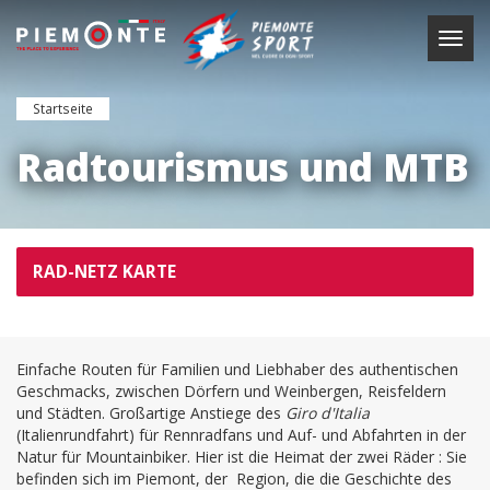
Direkt
zum
Navig
Inhalt
aktiv
Startseite
Radtourismus und MTB
Subnav
RAD-NETZ KARTE
buttons
Einfache Routen für Familien und Liebhaber des authentischen
Geschmacks, zwischen Dörfern und Weinbergen, Reisfeldern
und Städten. Großartige Anstiege des
Giro d'Italia
(Italienrundfahrt) für Rennradfans und Auf- und Abfahrten in der
Natur für Mountainbiker. Hier ist die Heimat der zwei Räder : Sie
befinden sich im Piemont, der Region, die die Geschichte des