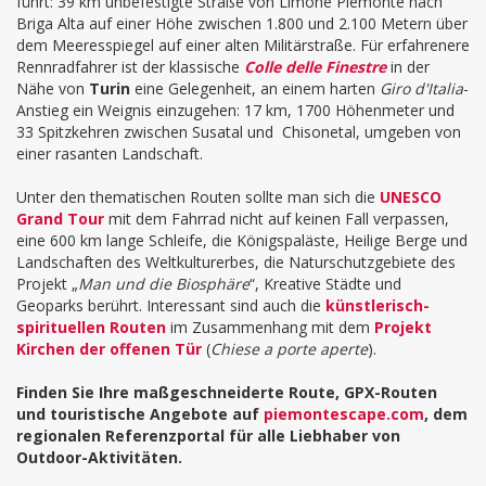
führt: 39 km unbefestigte Straße von Limone Piemonte nach
Briga Alta auf einer Höhe zwischen 1.800 und 2.100 Metern über
dem Meeresspiegel auf einer alten Militärstraße. Für erfahrenere
Rennradfahrer ist der klassische
Colle delle Finestre
in der
Nähe von
Turin
eine Gelegenheit, an einem harten
Giro d'Italia
-
Anstieg ein Weignis einzugehen: 17 km, 1700 Höhenmeter und
33 Spitzkehren zwischen Susatal und Chisonetal, umgeben von
einer rasanten Landschaft.
Unter den thematischen Routen sollte man sich die
UNESCO
Grand Tour
mit dem Fahrrad nicht auf keinen Fall verpassen,
eine 600 km lange Schleife, die Königspaläste, Heilige Berge und
Landschaften des Weltkulturerbes, die Naturschutzgebiete des
Projekt „
Man und die Biosphäre
“, Kreative Städte und
Geoparks berührt. Interessant sind auch die
künstlerisch-
spirituellen Routen
im Zusammenhang mit dem
Projekt
Kirchen der offenen Tür
(
Chiese a porte aperte
).
Finden Sie Ihre maßgeschneiderte Route, GPX-Routen
und touristische Angebote auf
piemontescape.com
, dem
regionalen Referenzportal für alle Liebhaber von
Outdoor-Aktivitäten.