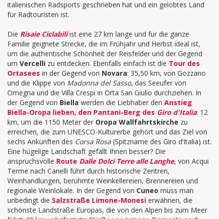
italienischen Radsports geschrieben hat und ein gelobtes Land
für Radtouristen ist.
Die
Risaie Ciclabili
ist eine 27 km lange und für die ganze
Familie geignete Strecke, die im Frühjahr und Herbst ideal ist,
um die authentische Schönheit der Reisfelder und der Gegend
um
Vercelli
zu entdecken. Ebenfalls einfach ist die
Tour des
Ortasees
in der Gegend von
Novara
: 35,50 km, von Gozzano
und die Klippe von
Madonna del Sasso
, das Seeufer von
Omegna und die Villa Crespi in Orta San Giulio durchziehen. In
der Gegend von
Biella
werden die Liebhaber den
Anstieg
Biella-Oropa lieben, den Pantani-Berg des
Giro d'Italia
: 12
km, um die 1150 Meter der
Oropa Wallfahrtskirche
zu
erreichen, die zum UNESCO-Kulturerbe gehört und das Ziel von
sechs Ankünften des
Corsa Rosa
(Spitzname des Giro d‘Italia) ist.
Eine hügelige Landschaft gefällt Ihnen besser? Die
anspruchsvolle
Route
Dalle Dolci Terre alle Langhe
, von Acqui
Terme nach Canelli führt durch historische Zentren,
Weinhandlungen, berühmte Weinkellereien, Brennereien und
regionale Weinlokale. In der Gegend von
Cuneo
muss man
unbedingt die
Salzstraße Limone-Monesi
erwähnen, die
schönste Landstraße Europas, die von den Alpen bis zum Meer