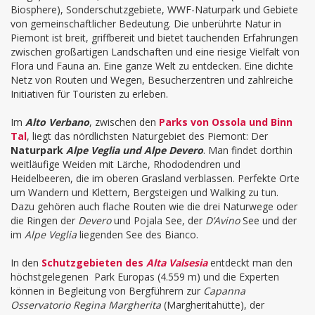
Biosphere), Sonderschutzgebiete
, WWF-Naturpark und Gebiete
von gemeinschaftlicher Bedeutung. Die unberührte Natur in
Piemont ist breit, griffbereit und bietet tauchenden Erfahrungen
zwischen großartigen Landschaften und eine riesige Vielfalt von
Flora und Fauna an. Eine ganze Welt zu entdecken. Eine dichte
Netz von Routen und Wegen, Besucherzentren und zahlreiche
Initiativen für Touristen zu erleben.
Im
Alto Verbano
, zwischen den
Parks von Ossola und Binn
Tal
, liegt das nördlichsten Naturgebiet des Piemont: Der
Naturpark
Alpe Veglia und Alpe Devero
. Man findet dorthin
weitläufige Weiden mit Lärche, Rhododendren und
Heidelbeeren, die im oberen Grasland verblassen. Perfekte Orte
um Wandern und Klettern, Bergsteigen und Walking zu tun.
Dazu gehören auch flache Routen wie die drei Naturwege oder
die Ringen der
Devero
und Pojala See, der
D’Avino
See und der
im
Alpe Veglia
liegenden See des Bianco.
In den
Schutzgebieten des
Alta Valsesia
entdeckt man den
höchstgelegenen Park Europas (4.559 m) und die Experten
können in Begleitung von Bergführern zur
Capanna
Osservatorio Regina Margherita
(
Margheritahütte), der