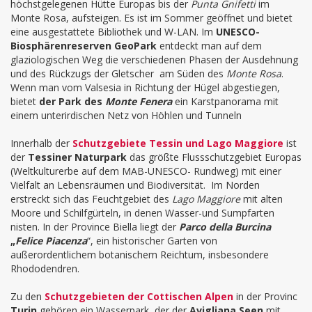
höchstgelegenen Hütte Europas bis der
Punta Gnifetti
im
Monte Rosa, aufsteigen. Es ist im Sommer geöffnet und bietet
eine ausgestattete Bibliothek und W-LAN. Im
UNESCO-
Biosphärenreserven GeoPark
entdeckt man auf dem
glaziologischen Weg die verschiedenen Phasen der Ausdehnung
und des Rückzugs der Gletscher am Süden des
Monte Rosa
.
Wenn man vom Valsesia in Richtung der Hügel abgestiegen,
bietet
der Park des
Monte Fenera
ein Karstpanorama mit
einem unterirdischen Netz von Höhlen und Tunneln
Innerhalb der
Schutzgebiete Tessin und Lago Maggiore
ist
der
Tessiner Naturpark
das größte Flussschutzgebiet Europas
(Weltkulturerbe auf dem MAB-UNESCO- Rundweg) mit einer
Vielfalt an Lebensräumen und Biodiversität. Im Norden
erstreckt sich das Feuchtgebiet des
Lago Maggiore
mit alten
Moore und Schilfgürteln, in denen Wasser-und Sumpfarten
nisten. In der Province Biella liegt der
Parco della Burcina
„
Felice Piacenza
“, ein historischer Garten von
außerordentlichem botanischem Reichtum, insbesondere
Rhododendren.
Zu den
Schutzgebieten der Cottischen Alpen
in der Provinc
Turin
gehören ein Wasserpark, der der
Avigliana Seen
mit