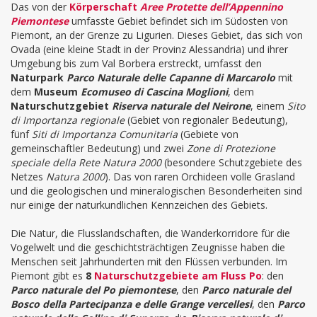
Das von der
Körperschaft
Aree Protette dell’Appennino
Piemontese
umfasste Gebiet befindet sich im Südosten von
Piemont, an der Grenze zu Ligurien. Dieses Gebiet, das sich von
Ovada (eine kleine Stadt in der Provinz Alessandria) und ihrer
Umgebung bis zum Val Borbera erstreckt, umfasst den
Naturpark
Parco Naturale delle Capanne di Marcarolo
mit
dem
Museum
Ecomuseo di Cascina Moglioni
, dem
Naturschutzgebiet
Riserva naturale del Neirone
, einem
Sito
di Importanza regionale
(Gebiet von regionaler Bedeutung),
fünf
Siti di Importanza Comunitaria
(Gebiete von
gemeinschaftler Bedeutung) und zwei
Zone di Protezione
speciale della Rete Natura 2000
(besondere Schutzgebiete des
Netzes
Natura 2000
). Das von raren Orchideen volle Grasland
und die geologischen und mineralogischen Besonderheiten sind
nur einige der naturkundlichen Kennzeichen des Gebiets.
Die Natur, die Flusslandschaften, die Wanderkorridore für die
Vogelwelt und die geschichtsträchtigen Zeugnisse haben die
Menschen seit Jahrhunderten mit den Flüssen verbunden.
Im
Piemont gibt es
8
Naturschutzgebiete am Fluss Po
: den
Parco naturale del Po piemontese
, den
Parco naturale del
Bosco della Partecipanza e delle Grange vercellesi
, den
Parco