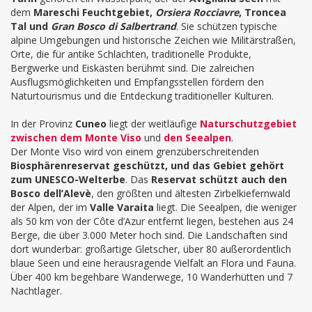
dem
Mareschi Feuchtgebiet,
Orsiera Rocciavre
, Troncea
Tal und
Gran Bosco di Salbertrand
. Sie schützen typische
alpine Umgebungen und historische Zeichen wie Militärstraßen,
Orte, die für antike Schlachten, traditionelle Produkte,
Bergwerke und Eiskästen berühmt sind. Die zalreichen
Ausflugsmöglichkeiten und Empfangsstellen fördern den
Naturtourismus und die Entdeckung traditioneller Kulturen.
In der Provinz
Cuneo
liegt der weitläufige
Naturschutzgebiet
zwischen dem Monte Viso
und
den Seealpen
.
Der Monte Viso wird von einem grenzüberschreitenden
Biosphärenreservat geschützt, und das Gebiet gehört
zum UNESCO-Welterbe
. Das
Reservat schützt auch den
Bosco dell’Alevè
, den größten und ältesten Zirbelkiefernwald
der Alpen, der im
Valle Varaita
liegt. Die Seealpen, die weniger
als 50 km von der C
ô
te d’Azur entfernt liegen, bestehen aus 24
Berge, die über 3.000 Meter hoch sind. Die Landschaften sind
dort wunderbar: großartige Gletscher, über 80 außerordentlich
blaue Seen und eine herausragende Vielfalt an Flora und Fauna.
Über 400 km begehbare Wanderwege, 10 Wanderhütten und 7
Nachtlager.