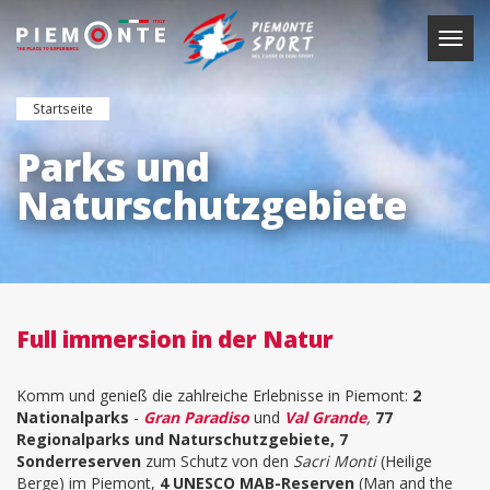
Direkt
zum
Navig
Inhalt
aktiv
Startseite
Parks und
Naturschutzgebiete
Full immersion in der Natur
Komm und genieß die zahlreiche Erlebnisse in Piemont:
2
Nationalparks
-
Gran Paradiso
und
Val Grande
,
77
Regionalparks und Naturschutzgebiete, 7
Sonderreserven
zum Schutz von den
Sacri Monti
(Heilige
Berge) im Piemont,
4 UNESCO MAB-Reserven
(Man and the