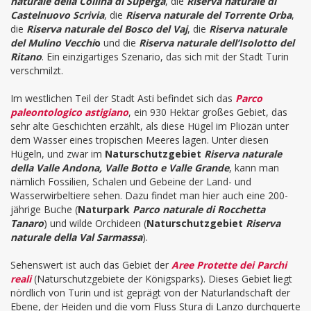
naturale della Collina di Superga
, die
Riserva naturale di
Castelnuovo Scrivia
, die
Riserva naturale del Torrente Orba
,
die
Riserva naturale del Bosco del Vaj
, die
Riserva naturale
del Mulino Vecchi
o
und die
Riserva naturale dell’Isolotto del
Ritano
.
Ein einzigartiges Szenario, das sich mit der Stadt Turin
verschmilzt.
Im westlichen Teil der Stadt Asti befindet sich das
Parco
paleontologico astigiano
, ein 930 Hektar großes Gebiet, das
sehr alte Geschichten erzählt, als diese Hügel im Pliozän unter
dem Wasser eines tropischen Meeres lagen. Unter diesen
Hügeln, und zwar im
Naturschutzgebiet
Riserva naturale
della Valle Andona, Valle Botto e Valle Grande
,
kann man
nämlich Fossilien, Schalen und Gebeine der Land- und
Wasserwirbeltiere sehen. Dazu findet man hier auch eine 200-
jährige Buche (
Naturpark
Parco naturale di Rocchetta
Tanaro
) und wilde Orchideen (
Naturschutzgebiet
Riserva
naturale della Val Sarmassa
).
Sehenswert ist auch das Gebiet der
Aree Protette dei Parchi
reali
(Naturschutzgebiete der Königsparks). Dieses Gebiet liegt
nördlich von Turin und ist geprägt von der Naturlandschaft der
Ebene, der Heiden und die vom Fluss Stura di Lanzo durchquerte