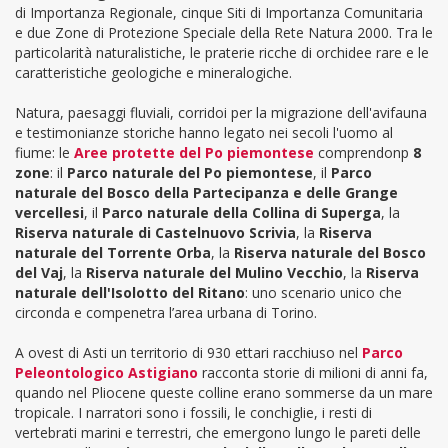
di Importanza Regionale, cinque Siti di Importanza Comunitaria
e due Zone di Protezione Speciale della Rete Natura 2000. Tra le
particolarità naturalistiche, le praterie ricche di orchidee rare e le
caratteristiche geologiche e mineralogiche.
Natura, paesaggi fluviali, corridoi per la migrazione dell'avifauna
e testimonianze storiche hanno legato nei secoli l'uomo al
fiume: le
Aree protette del Po piemontese
comprendonp
8
zone
: il
Parco naturale del Po piemontese
, il
Parco
naturale del Bosco della Partecipanza e delle Grange
vercellesi
, il
Parco naturale della Collina di Superga
, la
Riserva naturale di Castelnuovo Scrivia
, la
Riserva
naturale del Torrente Orba
, la
Riserva naturale del Bosco
del Vaj
, la
Riserva naturale del Mulino Vecchio
, la
Riserva
naturale dell'Isolotto del Ritano
: uno scenario unico che
circonda e compenetra l’area urbana di Torino.
A ovest di Asti un territorio di 930 ettari racchiuso nel
Parco
Peleontologico Astigiano
racconta storie di milioni di anni fa,
quando nel Pliocene queste colline erano sommerse da un mare
tropicale. I narratori sono i fossili, le conchiglie, i resti di
vertebrati marini e terrestri, che emergono lungo le pareti delle