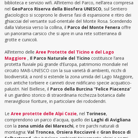
biblioteca e servizio wifi. All’interno del Parco, nell’area compresa
nel
GeoParco Riserva della Biosfera UNESCO
, sul Sentiero
glaciologico si scoprono le diverse fasi di espansione e ritiro dei
ghiacciai del versante sud-orientale del Monte Rosa. Scendendo
dalla Valsesia verso la collina, il
Parco del Monte Fenera
offre
un panorama carsico che si apre in una rete sotterranea di
grotte e cunicoli.
All’interno delle
Aree Protette del Ticino e del Lago
Maggiore
,
Il Parco Naturale del Ticino
costituisce l’area
protetta fluviale più grande d’Europa, patrimonio mondiale nel
circuito MAB-UNESCO con la sua varietà di ambienti, ricchi di
biodiversità; a nord si estende la zona umida del Lago Maggiore,
con antiche torbiere e canneti dove nidificano specie acquatico-
palustri. Nel Biellese,
il
Parco
della Burcina “Felice Piacenza
”
è un giardino storico di straordinaria ricchezza botanica dalle
meravigliose fioriture, in particolare dei rododendri.
Le
Aree protette delle
Alpi Cozie
, nel
Torinese
,
comprendono un parco d'acqua, quello dei
Laghi di Avigliana
con la
zona umida dei
Mareschi
, e tre parchi naturali di
montagna:
Val Troncea
,
Orsiera Rocciavré
e
Gran Bosco di