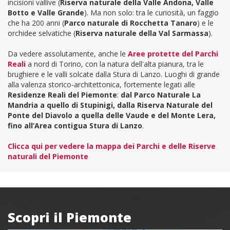
incisioni vallive (
Riserva naturale della Valle Andona, Valle
Botto e Valle Grande
). Ma non solo: tra le curiosità, un faggio
che ha 200 anni (
Parco naturale di Rocchetta Tanaro
) e le
orchidee selvatiche (
Riserva naturale della Val Sarmassa
).
Da vedere assolutamente, anche le
Aree protette del Parchi
Reali
a nord di Torino, con la natura dell'alta pianura, tra le
brughiere e le valli solcate dalla Stura di Lanzo. Luoghi di grande
alla valenza storico-architettonica, fortemente legati alle
Residenze Reali del Piemonte
:
dal Parco Naturale La
Mandria a quello di Stupinigi, dalla Riserva Naturale del
Ponte del Diavolo a quella delle Vaude e del Monte Lera,
fino all’Area contigua Stura di Lanzo
.
Clicca qui per vedere la mappa dei Parchi e delle Riserve
naturali del Piemonte
Scopri il Piemonte