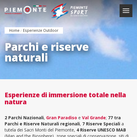
Salta
al
Togg
contenuto
navig
principale
Home
Esperienze Outdoor
Parchi e riserve
naturali
Esperienze di immersione totale nella
natura
2 Parchi Nazionali
,
Gran Paradiso
e
Val Grande
;
77 tra
Parchi e Riserve Naturali
regionali
,
7 Riserve Speciali
a
tutela dei Sacri Monti del Piemonte,
4 Riserve UNESCO MAB
(Man and the Biosphere), zone speciali di conservazione, siti di