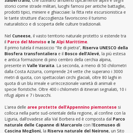
Salbertrand
, che tutelano ambienti tipicamente alpini e segni
storici come strade militari, luoghi famosi per antiche battaglie,
prodotti tipici, miniere e ghiacciaie: la fitta rete escursionistica e
le tante strutture d’accoglienza favoriscono il turismo
naturalistico e di scoperta delle culture tradizionali.
Nel
Cuneese
, il vasto territorio naturale protetto si estende tra
il
Parco del Monviso
e le
Alpi Marittime
.
Il primo tutela il massiccio “Re di pietra”,
Riserva UNESCO della
Biosfera transfontaliera
e il
Bosco dell’Alevé
, la più estesa
e antica formazione di pino cembro della cerchia alpina,
presente in
Valle Varaita
. La seconda, a meno di 50 chilometri
dalla Costa Azzurra, comprende 24 vette che superano i 3000
metri di quota, con spettacolari circhi glaciali, oltre 80 laghi in
quota di un blu irreale e un’eccezionale varietà di animali e
specie floristiche. Oltre 400 i chilometri di itinerari segnalati, 10 i
rifugi alpini e 7 i bivacchi.
L’area delle
aree protette
dell
’Appennino piemontese
si
colloca nella parte sud-orientale della regione, al confine con la
Liguria, dall’ovadese alla Val Borbera ed è composta dal
Parco
naturale delle Capanne di Marcarolo
con l’
Ecomuseo di
Cascina Moglioni
, la
Riserva naturale del Neirone
, un Sito