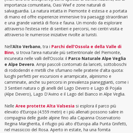
importanza comunitaria, Oasi Wwf e zone naturali di
salvaguardia. La natura intatta in Piemonte è estesa e a portata
di mano ed offre esperienze immersive tra paesaggi straordinari
e una grande varietà di flora e fauna. Un mondo da esplorare
attraverso l’estesa rete di sentieri e percorsi, nei centri visita e
attraverso le numerose iniziative rivolte ai turisti.
Nell’
Alto Verbano
, tra i
Parchi dell'Ossola e della Valle di
Binn
, si trova l’area naturale più settentrionale del Piemonte,
incuneata nelle valli dell’Ossola: il
Parco Naturale Alpe Veglia
e Alpe Devero
. Ampi pascoli contornati da lariceti, sottoboschi
di rododendri e mirtilli che sfumano nelle praterie d'alta quota:
luoghi perfetti per escursioni e arrampicate, alpinismo e
camminate, anche su percorsi in prevalenza pianeggianti, come i
3 Sentieri natura o gli anelli del Lago Devero e Lago di Pojala
(Alpe Devero), Lago D'Avino e il Lago del Bianco in Alpe Veglia.
Nelle
Aree protette
Alta Valsesia
si esplora il parco più
elevato d’Europa (4.559 metri) e i più allenati possono salire in
compagnia delle guide alpine fino alla Capanna Osservatorio
Regina Margherita, il rifugio più alto d’Europa alla Punta Gnifetti,
nel massiccio del Rosa. Aperto in estate, ha una fornita