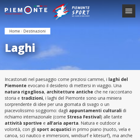
Salta
al
Togg
contenuto
navig
principale
Home
Destinazioni
Laghi
Incastonati nel paesaggio come preziosi cammei, i
laghi del
Piemonte
evocano il desiderio di mettersi in viaggio. Una
natura rigogliosa
,
architetture
antiche
che ne raccontano
storia e
tradizioni
, i laghi del Piemonte sono una miniera
sorprendente di idee per una giornata di svago o un
piacevolissimo soggiorno: dagli
appuntamenti
culturali
di
richiamo internazionale (come
Stresa Festival
)
alle tante
attività sportive
e
all’aria aperta
.
Natura e outdoor a
volontà, con gli
sport acquatici
in primo piano (nuoto,
vela e
canoa, sci nautico e immersioni, windsurf e kitesurf), ma anche