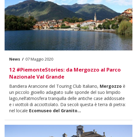
News
07 Maggio 2020
Data
12 #PiemonteStories: da Mergozzo al Parco
Nazionale Val Grande
Body
Bandiera Arancione del Touring Club Italiano,
Mergozzo
è
un piccolo gioiello adagiato sulle sponde del suo limpido
lago,nell’atmosfera tranquilla delle antiche case addossate
e i viottoli di acciottolato. Da secoli questa è terra di pietra:
nel locale
Ecomuseo del Granito...