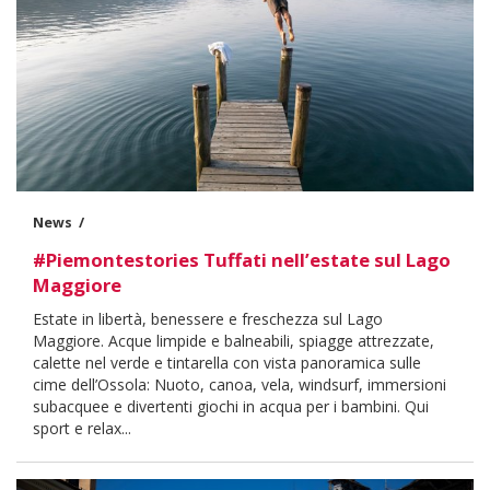
News
#Piemontestories Tuffati nell’estate sul Lago
Maggiore
Body
Estate in libertà, benessere e freschezza sul Lago
Maggiore. Acque limpide e balneabili, spiagge attrezzate,
calette nel verde e tintarella con vista panoramica sulle
cime dell’Ossola: Nuoto, canoa, vela, windsurf, immersioni
subacquee e divertenti giochi in acqua per i bambini. Qui
sport e relax...