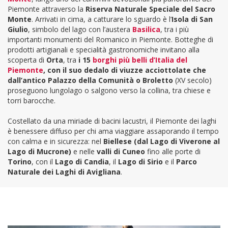
Piemonte attraverso la
Riserva Naturale Speciale del
Sacro
Monte
. Arrivati in cima, a catturare lo sguardo è l’
Isola di San
Giulio
, simbolo del lago con l’austera
Basilica
, tra i più
importanti monumenti del Romanico in Piemonte. Botteghe di
prodotti artigianali e specialità gastronomiche invitano alla
scoperta di
Orta
, tra
i 15
borghi più belli d’Italia del
Piemonte
,
con il suo dedalo di viuzze acciottolate che
dall’antico Palazzo della Comunità o Broletto
(XV secolo)
proseguono lungolago o salgono verso la collina, tra chiese e
torri barocche.
Costellato da una miriade di bacini lacustri, il Piemonte dei laghi
è benessere diffuso per chi ama viaggiare
assaporando il tempo
con calma e in sicurezza: nel
Biellese (
dal Lago di Viverone al
Lago di Mucrone)
e nelle
valli di Cuneo
fino alle porte di
Torino
, con il
Lago di Candia
, il
Lago di Sirio
e il
Parco
Naturale dei Laghi di Avigliana
.