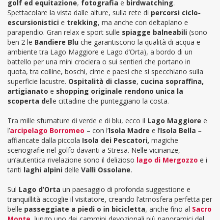
golf ed equitazione
,
fotografia
e
birdwatching
.
Spettacolare la vista dalle alture, sulla rete di
percorsi ciclo-
escursionistici
e
trekking
, ma anche con deltaplano e
parapendio. Gran relax e sport sulle
spiagge balneabili
(sono
ben 2 le
Bandiere Blu
che garantiscono la qualità di acqua e
ambiente tra Lago Maggiore e Lago d’Orta), a bordo di un
battello per una mini crociera o sui sentieri che portano in
quota, tra colline, boschi, cime e paesi che si specchiano sulla
superficie lacustre.
Ospitalità di classe
,
cucina sopraffina
,
artigianato
e
shopping originale
rendono unica la
scoperta d
elle cittadine che punteggiano la costa.
Tra mille sfumature di verde e di blu, ecco il
Lago Maggiore
e
l’
arcipelago Borromeo
– con l’
Isola Madre
e l’
Isola Bella
–
affiancate dalla piccola
Isola dei Pescatori,
magiche
scenografie nel golfo davanti a Stresa. Nelle vicinanze,
un’autentica rivelazione sono il delizioso
lago di Mergozzo
e i
tanti
laghi alpini
delle
Valli Ossolane
.
Sul
Lago d’Orta
un paesaggio di profonda suggestione e
tranquillità accoglie il visitatore, creando l’atmosfera perfetta per
belle
passeggiate a piedi o in bic
i
cletta
, anche fino al
Sacro
Monte
, lungo uno dei cammini devozionali più panoramici del