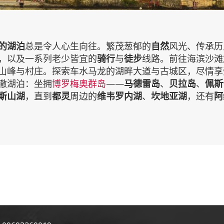
的湖泊
总是令人心生向往。繁茂葱郁的
自然
风光、传承历
，以及一系列老少皆宜的
骑行
与
徒步
线路。前往海滨沙滩
山峰与村庄。探索车水马龙的湖畔大道与古城区，尽情享
澈湖泊：坐拥
博罗梅奥群岛
——
马德雷岛
、
贝拉岛
、
佩斯
斯山湖
，直到
都灵
周边的
维韦罗内湖
、
坎地亚湖
，还有
阿