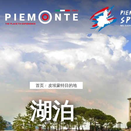
跳
转
到
主
要
内
容
首页
皮埃蒙特目的地
湖泊