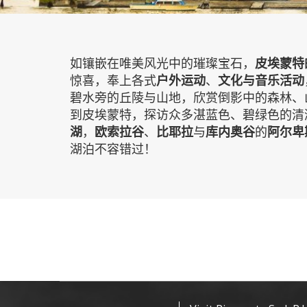
如镶嵌在唯美风光中的璀璨宝石，
皮埃蒙特
惊喜，奉上各式
户外运动
、
文化与音乐活动
碧水旁的丘陵与山地，欣赏倒影中的森林、
到皮埃蒙特，探访众多湛蓝色、碧绿色的清
湖
，
欧索拉谷
、
比耶拉
与
库内奥谷
的
阿尔卑
湖泊不容错过！