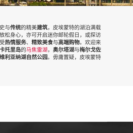
史与
传统
的精美
建筑
，皮埃蒙特的湖泊满载
放松身心，亦可开启迷你邮轮假日，或探访
受
热情服务
、
精致美食
与
高端购物
。欢迎来
卡托里岛
的
马焦雷湖
，
奥尔塔湖
与
梅尔戈佐
维利亚纳湖自然公园
。毋庸置疑，皮埃蒙特