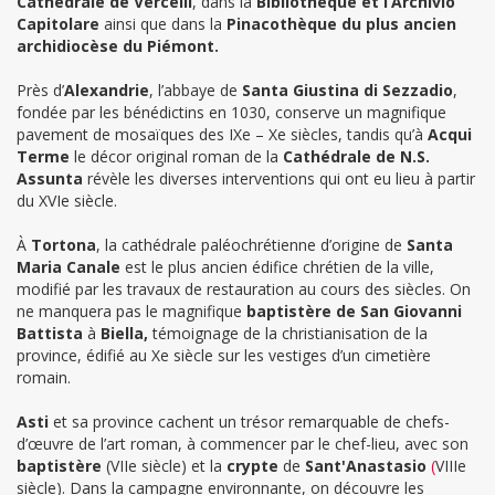
Cathédrale de Vercelli
, dans la
Bibliothèque et l’Archivio
Capitolare
ainsi que dans la
Pinacothèque du plus ancien
archidiocèse du Piémont.
Près d’
Alexandrie
, l’abbaye de
Santa Giustina di Sezzadio
,
fondée par les bénédictins en 1030, conserve un magnifique
pavement de mosaïques des IXe – Xe siècles, tandis qu’à
Acqui
Terme
le décor original roman de la
Cathédrale de N.S.
Assunta
révèle les diverses interventions qui ont eu lieu à partir
du XVIe siècle.
À
Tortona
, la cathédrale paléochrétienne d’origine de
Santa
Maria Canale
est le plus ancien édifice chrétien de la ville,
modifié par les travaux de restauration au cours des siècles. On
ne manquera pas le magnifique
baptistère de San Giovanni
Battista
à
Biella,
témoignage de la christianisation de la
province, édifié au Xe siècle sur les vestiges d’un cimetière
romain.
Asti
et sa province cachent un trésor remarquable de chefs-
d’œuvre de l’art roman, à commencer par le chef-lieu, avec son
baptistère
(VIIe siècle) et la
crypte
de
Sant'Anastasio
(
VIIIe
siècle). Dans la campagne environnante, on découvre les