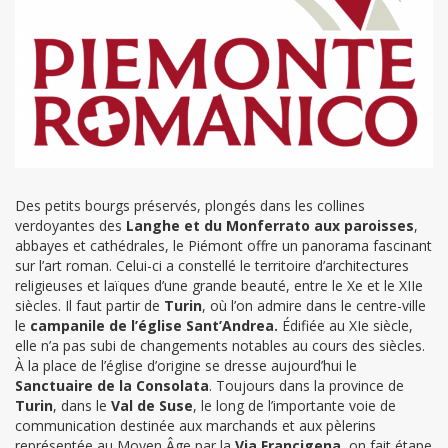
Des petits bourgs préservés, plongés dans les collines
verdoyantes des
Langhe et du Monferrato
aux paroisses
,
abbayes et cathédrales, le Piémont offre un panorama fascinant
sur l’art roman. Celui-ci a constellé le territoire d’architectures
religieuses et laïques d’une grande beauté, entre le Xe et le XIIe
siècles. Il faut partir de
Turin
, où l’on admire dans le centre-ville
le
campanile de l’église Sant’Andrea.
Édifiée au XIe siècle,
elle n’a pas subi de changements notables au cours des siècles.
À la place de l’église d’origine se dresse aujourd’hui le
Sanctuaire de la Consolata
. Toujours dans la province de
Turin
, dans le
Val de Suse
, le long de l’importante voie de
communication destinée aux marchands et aux pèlerins
représentée au Moyen Âge par la
Via Francigena
, on fait étape