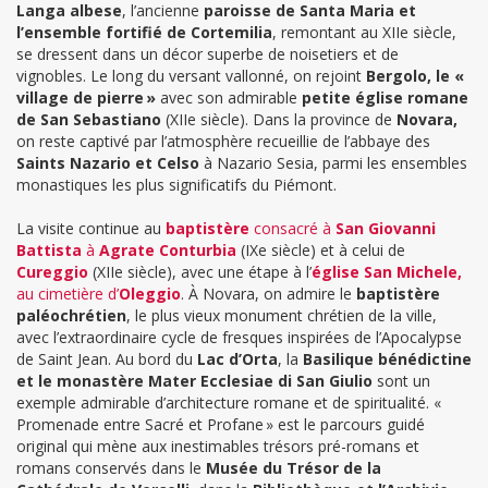
Langa albese
, l’ancienne
paroisse de Santa Maria et
l’ensemble fortifié de Cortemilia
, remontant au XIIe siècle,
se dressent dans un décor superbe de noisetiers et de
vignobles. Le long du versant vallonné, on rejoint
Bergolo, le «
village de pierre »
avec son admirable
petite église romane
de San Sebastiano
(XIIe siècle).
Dans la province de
Novara,
on reste captivé par l’atmosphère recueillie de l’abbaye des
Saints Nazario et Celso
à Nazario Sesia, parmi les ensembles
monastiques les plus significatifs du Piémont.
La visite continue au
baptistère
consacré à
San Giovanni
Battista
à
Agrate Conturbia
(IXe siècle) et à celui de
Cureggio
(XIIe siècle), avec une étape à l’
église San Michele,
au cimetière d’
Oleggio
.
À
Novara, on admire le
baptistère
paléochrétien
, le plus vieux monument chrétien de la ville,
avec l’extraordinaire cycle de fresques inspirées de l’Apocalypse
de Saint Jean. Au bord du
Lac d’Orta
, la
Basilique bénédictine
et le monastère Mater Ecclesiae di San Giulio
sont un
exemple admirable d’architecture romane et de spiritualité. «
Promenade entre Sacré et Profane » est le parcours guidé
original qui mène aux inestimables trésors pré-romans et
romans conservés dans le
Musée du Trésor de la