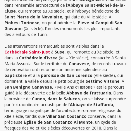
dans l’ensemble architectural de l’
Abbaye Saint-Michel-de-la-
Cluse
, qui remonte au Xe siècle, et à l’abbaye bénédictine de
Saint Pierre de la Novalaise
,
qui date du VIIIe siècle. A
Piobesi Torinese
, on peut admirer la
Pieve ai Campi
di San
Giovanni
(Xe siècle), l’un des monuments les plus importants
des alentours de Turin.
Des interventions remarquables sont visibles dans la
Cathédrale Saint-Just
à
Suse
, qui remonte au Xe siècle, et
dans la
Cathédrale d’Ivrea
(Xe – XIe siècle), consacrée à Santa
Maria Assunta. Sur le territoire du
Canavese
, de récents travaux
de rénovation ont redonné son ancienne splendeur au
baptistère
et à la
paroisse de San Lorenzo
(VIIe siècle), qui
dominent la vallée depuis le petit bourg de
Settimo Vittone
.
À
San Benigno Canavese
, « Mille Ans d’Histoire » est le parcours
guidé à la découverte de la belle
Abbaye de Fruttuaria
. Dans
la province de
Cuneo, dans le Saluces
, on se laisse surprendre
par l’extraordinaire acoustique de l’
Abbaye de Staffarda
,
témoignage magnifique de l’architecture romane religieuse du
XIIe siècle, tandis que
Villar San Costanzo
conserve, dans la
précieuse
Église de San Costanzo Al Monte
, un cycle de
fresques des Xe et XIe siècles découvertes en 2018. Dans la